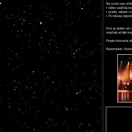
Na sceni vas očeku
• video sadržaj n
• svetlo, siluete 
• 75 minuta nepre
Ovo je jedan od r
snažniji od bilo k
Finale koncerta o
Rammstein. Ponovo