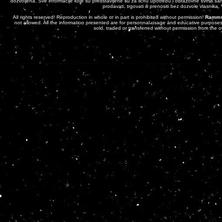
dozvoljena. Sve informacije koje su predstavljene su za ličnu upotrebu i obrazovne svrhe sam
prodavati, trgovati ili prenositi bez dozvole vlasnika
All rights reserved! Reproduction in whole or in part is prohibited without permission!
Ramms
not allowed. All the information presented are for personnal usage and educative purposes 
sold, traded or transferred without permission from the 