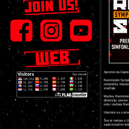
Spremni da čujete
Rammstein Symphon
umetnička interpr
snažnije.
Muzika Rammsteina
dimenziju: pesme 
notu i slušate Ra
Ulaznice su u pro
Šou je nastao u U
sada konačno dola