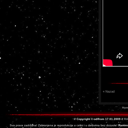
« Nazad
Hom
// Copyright © od/from 17.01.2009 //
RA
Sva prava zadržana! Zabranjena je reprodukcija u celini i u delovima bez dozvole!
Ramms