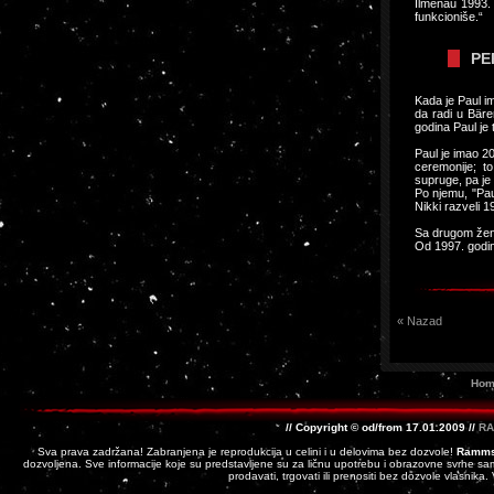
Ilmenau 1993. 
funkcioniše.“
PE
Kada je Paul i
da radi u Bäre
godina Paul je
Paul je imao 2
ceremonije; t
supruge, pa je
Po njemu, "Pau
Nikki razveli 1
Sa drugom ženo
Od 1997. godine
« Nazad
Hom
// Copyright © od/from 17.01.2009 //
RA
Sva prava zadržana! Zabranjena je reprodukcija u celini i u delovima bez dozvole!
Ramms
dozvoljena. Sve informacije koje su predstavljene su za ličnu upotrebu i obrazovne svrhe sam
prodavati, trgovati ili prenositi bez dozvole vlasnika