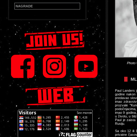
NAGRADE
Photo
ML
Paul Landers 
godine nakon 
predavao slove
imao zdravstv
prozvale "Kund
podočnjacima, 
imao 9 godina,
u životu, u bl
Paul je zaist
Rusiju.
Sa oko 12 ili 
privatne časov