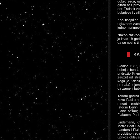
dobro seća, ug
gitaru bez pra
der Freiheit ve
bubnjeve i vežb
Kao tinejdžer
uglavnom zato š
jednom primeti
Nakon razvoda 
je imao 19 god
da se nosi s t
KA
Godine 1982, P
bubnjar benda 
pridružio Krie
zauzet od stra
koga je Krieni
pronalaženjem 
da zameni bub
Tokom godina 
zove Paul umes
mnogim projekt
Istočni Berlin
Flake otišao;
Flakeom. Paul
Lindemann, Kru
Metro Beat Con
Landers i Flak
prvobitno treba
uprkos oklevan