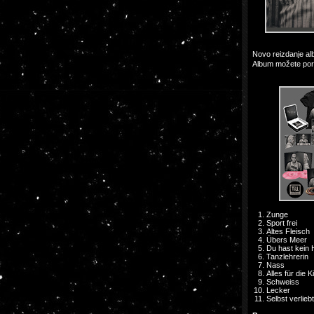
Novo reizdanje a
Album možete por
Zunge
Sport frei
Altes Fleisch
Übers Meer
Du hast kein 
Tanzlehrerin
Nass
Alles für die K
Schweiss
Lecker
Selbst verliebt