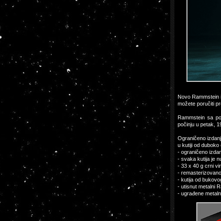
Novo Rammstein iz
možete poručiti p
Rammstein sa pono
počinju u petak, 
Ograničeno izdanje
u kutiji od dubok
- ograničeno izda
- svaka kutija je 
- 33 x 40 g crni vin
- remasterizovano
- kutija od bukovo
- utisnut metalni 
- ugrađene metaln