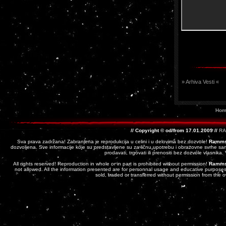
» Arhiva Vesti «
Hom
// Copyright © od/from 17.01.2009 //
RA
Sva prava zadržana! Zabranjena je reprodukcija u celini i u delovima bez dozvole!
Ramms
dozvoljena. Sve informacije koje su predstavljene su za ličnu upotrebu i obrazovne svrhe sam
prodavati, trgovati ili prenositi bez dozvole vlasnika
All rights reserved! Reproduction in whole or in part is prohibited without permission!
Ramms
not allowed. All the information presented are for personnal usage and educative purposes 
sold, traded or transferred without permission from the 