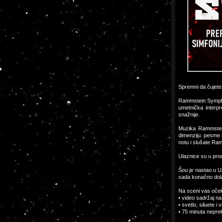
Spremni da čujete
Rammstein Symphon
umetnička interpr
snažnije.
Muzika Rammsteina
dimenziju: pesme 
notu i slušate Ra
Ulaznice su u pro
Šou je nastao u U
sada konačno dola
Na sceni vas očeku
• video sadržaj n
• svetlo, siluete 
• 75 minuta nepre