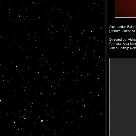
Aleksandar Balej 
[Tribute Video] z
Directed by: Alek
Camera: Anja Mirk
Video Editing: Ale