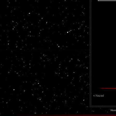
« Nazad
Hom