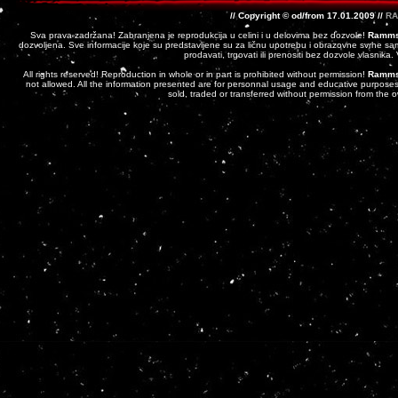
// Copyright © od/from 17.01.2009 //
RA
Sva prava zadržana! Zabranjena je reprodukcija u celini i u delovima bez dozvole!
Ramms
dozvoljena. Sve informacije koje su predstavljene su za ličnu upotrebu i obrazovne svrhe sam
prodavati, trgovati ili prenositi bez dozvole vlasnika
All rights reserved! Reproduction in whole or in part is prohibited without permission!
Ramms
not allowed. All the information presented are for personnal usage and educative purposes 
sold, traded or transferred without permission from the 