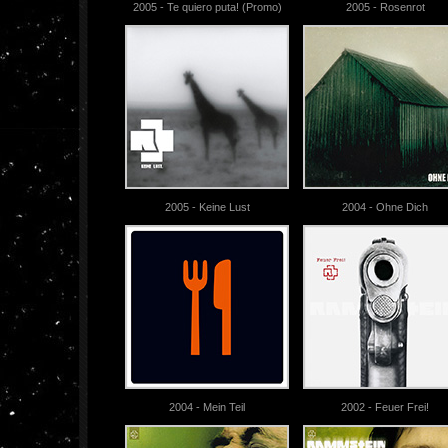
2005 - Te quiero puta! (Promo)
2005 - Rosenrot
2005 - Keine Lust
2004 - Ohne Dich
2004 - Mein Teil
2002 - Feuer Frei!