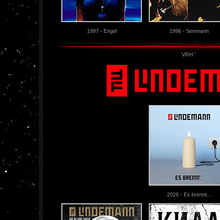
1997 - Engel
1996 - Seemann
VRH ˆ
2026 - Es brennt...