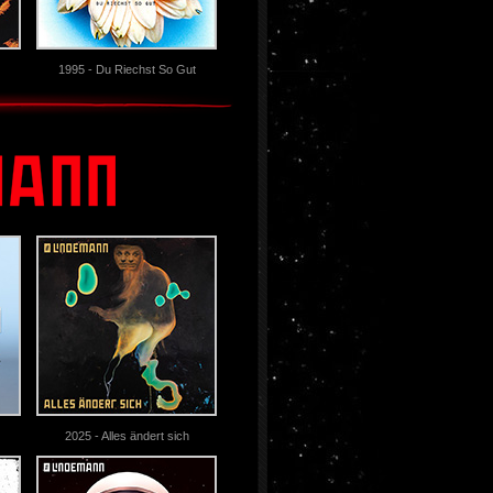
1995 - Du Riechst So Gut
2025 - Alles ändert sich