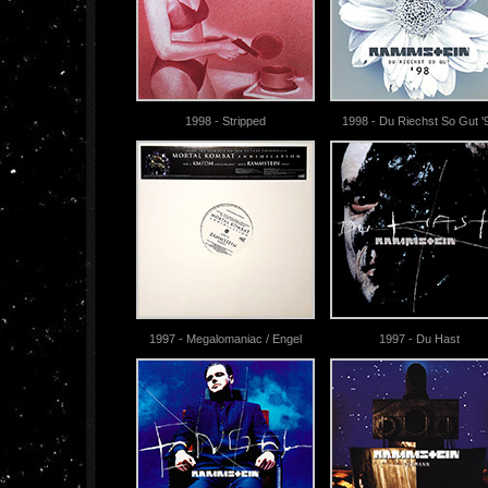
1998 - Stripped
1998 - Du Riechst So Gut '
1997 - Megalomaniac / Engel
1997 - Du Hast