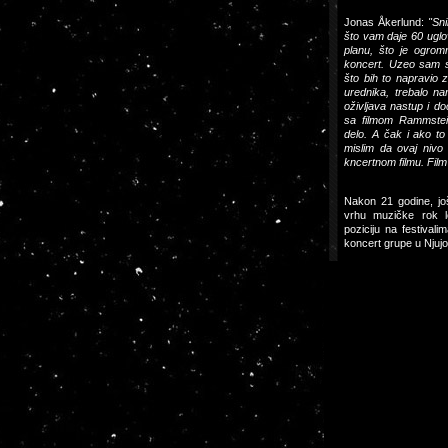
Jonas Åkerlund:
"Sni
što vam daje 60 uglo
planu, što je ogrom
koncert. Uzeo sam s
što bih to napravio 
urednika, trebalo n
oživljava nastup i d
sa filmom Rammstei
delo. A čak i ako to
mislim da ovaj nivo 
kncertnom filmu. Film 
Nakon 21 godine, jo
vrhu muzičke rok l
poziciju na festival
koncert grupe u Nju