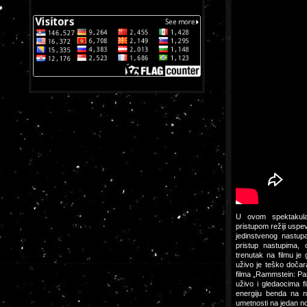
U ovom spektakula
pristupom režiji usp
jedinstvenog nastu
pristup nastupima,
trenutak na filmu je
uživo je teško dočar
filma „Rammstein: Pari
uživo i gledaocima f
energiju benda na na
umetnosti na jedan no