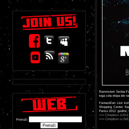
Rammstein Serbia Fa
toga cela ekipa ide n
Fantastičan Live k
Shopping Center. Ka
Parizu 2012. godine,
>>> Cineplexx (Ušće 
>>> Cineplexx-a (Niš
Pretraži: