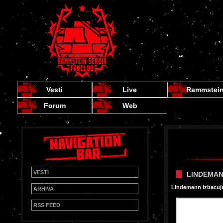
Vesti
Live
Rammstei
Forum
Web
VESTI
LINDEMAN
Lindemann izbacuje
ARHIVA
RSS FEED