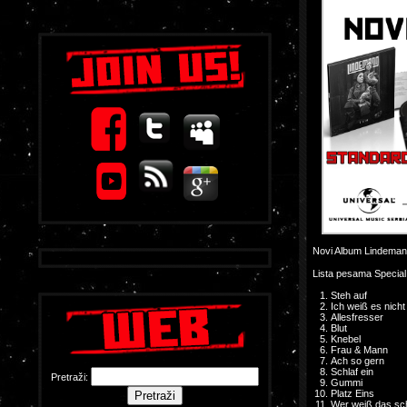
Novi Album Lindemann-
Lista pesama Special 
Steh auf
Ich weiß es nicht
Allesfresser
Blut
Knebel
Frau & Mann
Ach so gern
Schlaf ein
Pretraži:
Gummi
Platz Eins
Wer weiß das sc