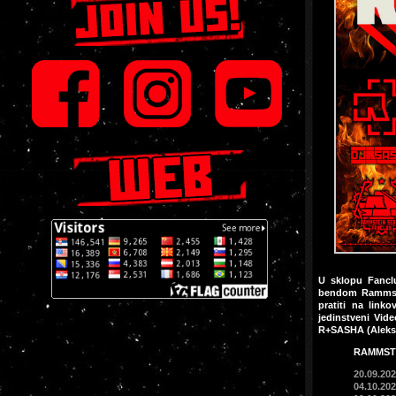
U sklopu Fancl
bendom Rammste
pratiti na link
jedinstveni Vid
R+SASHA (Aleksa
RAMMSTE
20.09.202
04.10.202