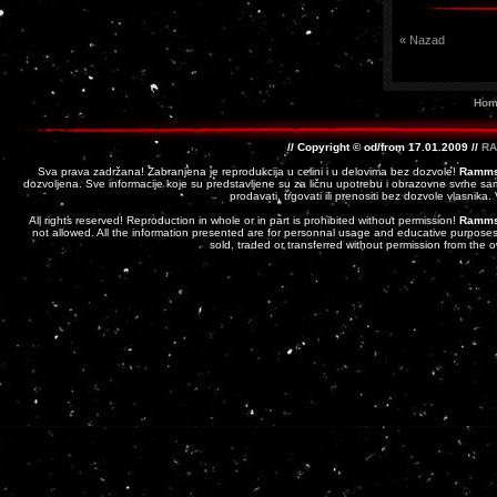
« Nazad
Hom
// Copyright © od/from 17.01.2009 //
RA
Sva prava zadržana! Zabranjena je reprodukcija u celini i u delovima bez dozvole!
Ramms
dozvoljena. Sve informacije koje su predstavljene su za ličnu upotrebu i obrazovne svrhe sam
prodavati, trgovati ili prenositi bez dozvole vlasnika
All rights reserved! Reproduction in whole or in part is prohibited without permission!
Ramms
not allowed. All the information presented are for personnal usage and educative purposes 
sold, traded or transferred without permission from the 