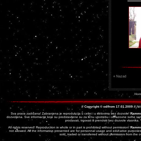
« Nazad
Hom
// Copyright © od/from 17.01.2009 //
RA
Sva prava zadržana! Zabranjena je reprodukcija u celini i u delovima bez dozvole!
Ramms
dozvoljena. Sve informacije koje su predstavljene su za ličnu upotrebu i obrazovne svrhe sam
prodavati, trgovati ili prenositi bez dozvole vlasnika
All rights reserved! Reproduction in whole or in part is prohibited without permission!
Ramms
not allowed. All the information presented are for personnal usage and educative purposes 
sold, traded or transferred without permission from the 