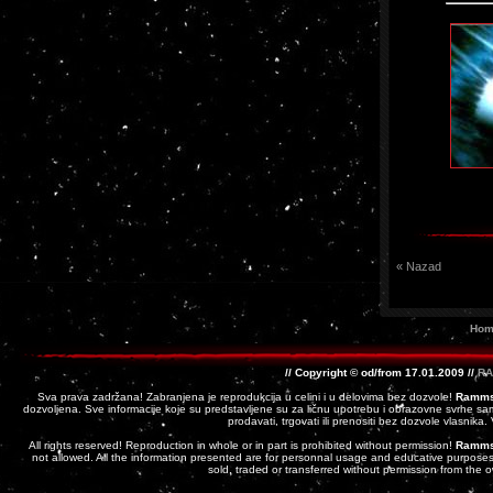
« Nazad
Hom
// Copyright © od/from 17.01.2009 //
RA
Sva prava zadržana! Zabranjena je reprodukcija u celini i u delovima bez dozvole!
Ramms
dozvoljena. Sve informacije koje su predstavljene su za ličnu upotrebu i obrazovne svrhe sam
prodavati, trgovati ili prenositi bez dozvole vlasnika
All rights reserved! Reproduction in whole or in part is prohibited without permission!
Ramms
not allowed. All the information presented are for personnal usage and educative purposes 
sold, traded or transferred without permission from the 